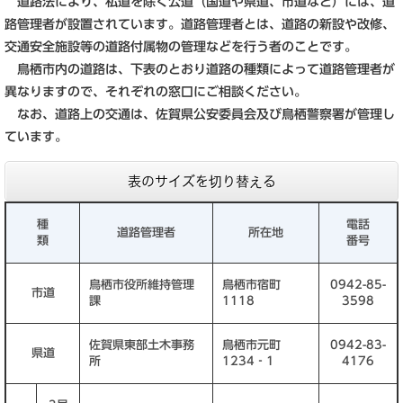
道路法により、私道を除く公道（国道や県道、市道など）には、道
路管理者が設置されています。道路管理者とは、道路の新設や改修、
交通安全施設等の道路付属物の管理などを行う者のことです。
鳥栖市内の道路は、下表のとおり道路の種類によって道路管理者が
異なりますので、それぞれの窓口にご相談ください。
なお、道路上の交通は、佐賀県公安委員会及び鳥栖警察署が管理し
ています。
表のサイズを切り替える
種
電話
道路管理者
所在地
類
番号
鳥栖市役所維持管理
鳥栖市宿町
0942-85-
市道
課
1118
3598
佐賀県東部土木事務
鳥栖市元町
0942-83-
県道
所
1234‐1
4176