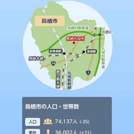
鳥栖市の人口・世帯数
74,137人
(-25)
人口
36,002人
(+21)
男性