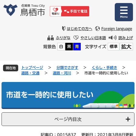
ペ
メ
ー
ニ
ジ
ュ
の
ー
先
を
はじめての方へ
Foreign language
頭
飛
ふりがな
やさしい日本語
読み上げ
で
ば
拡大
背景色
文字サイズ
白
黒
青
標準
す
し
。
て
本
文
トップページ
>
分類でさがす
>
くらし・手続き
>
現在地
へ
道路・交通
>
道路・河川
>
市道を一時的に使用したい
本
文
市道を一時的に使用したい
ページ内目次
記事ID：0015837
更新日：2021年3月8日更新