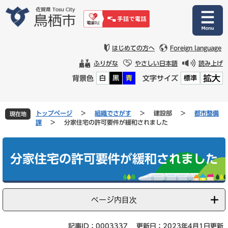
ペ
メ
ー
ニ
ジ
ュ
の
ー
先
を
はじめての方へ
Foreign language
頭
飛
ふりがな
やさしい日本語
読み上げ
で
ば
拡大
背景色
文字サイズ
白
黒
青
標準
す
し
。
て
本
文
トップページ
>
組織でさがす
>
建設部
>
都市整備
現在地
へ
課
>
分家住宅の許可要件が緩和されました
本
文
分家住宅の許可要件が緩和されました
ページ内目次
記事ID：0003337
更新日：2023年4月1日更新