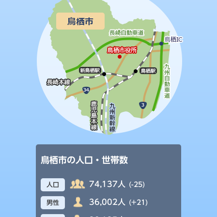
鳥栖市の人口・世帯数
74,137人
(-25)
人口
36,002人
(+21)
男性