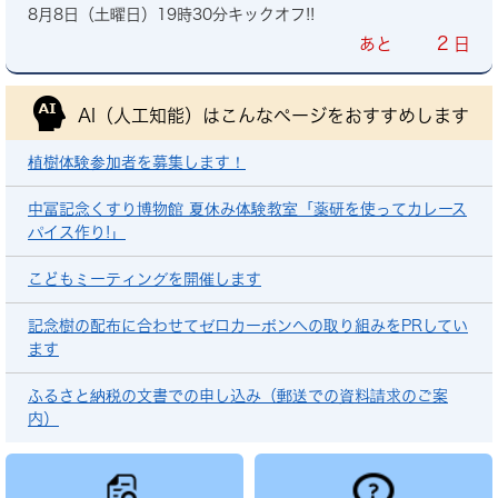
8月8日（土曜日）19時30分キックオフ!!
2
あと
日
AI（人工知能）は
こんなページをおすすめします
植樹体験参加者を募集します！
中冨記念くすり博物館 夏休み体験教室「薬研を使ってカレース
パイス作り!」
こどもミーティングを開催します
記念樹の配布に合わせてゼロカーボンへの取り組みをPRしてい
ます
ふるさと納税の文書での申し込み（郵送での資料請求のご案
内）