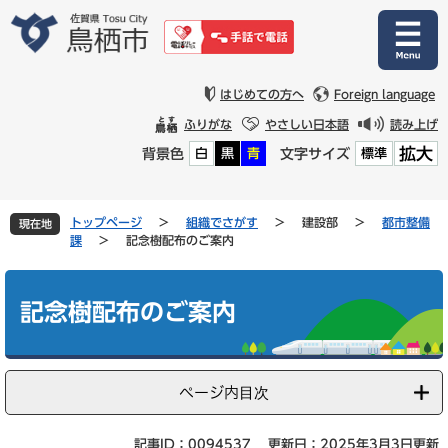
ペ
メ
ー
ニ
ジ
ュ
の
ー
先
を
はじめての方へ
Foreign language
頭
飛
ふりがな
やさしい日本語
読み上げ
で
ば
拡大
背景色
文字サイズ
白
黒
青
標準
す
し
。
て
本
文
トップページ
>
組織でさがす
>
建設部
>
都市整備
現在地
へ
課
>
記念樹配布のご案内
本
文
記念樹配布のご案内
ページ内目次
記事ID：0094537
更新日：2025年3月3日更新