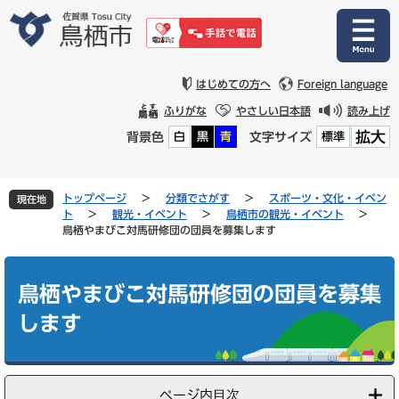
ペ
メ
ー
ニ
ジ
ュ
の
ー
先
を
はじめての方へ
Foreign language
頭
飛
ふりがな
やさしい日本語
読み上げ
で
ば
拡大
背景色
文字サイズ
白
黒
青
標準
す
し
。
て
本
文
トップページ
>
分類でさがす
>
スポーツ・文化・イベン
現在地
へ
ト
>
観光・イベント
>
鳥栖市の観光・イベント
>
鳥栖やまびこ対馬研修団の団員を募集します
本
文
鳥栖やまびこ対馬研修団の団員を募集
します
ページ内目次