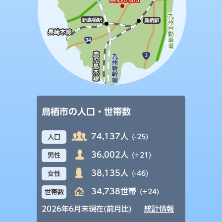
鳥栖市の人口・世帯数
74,137人
(-25)
人口
36,002人
(+21)
男性
38,135人
(-46)
女性
34,738世帯
(+24)
世帯数
2026年6月末現在(前月比)
統計情報