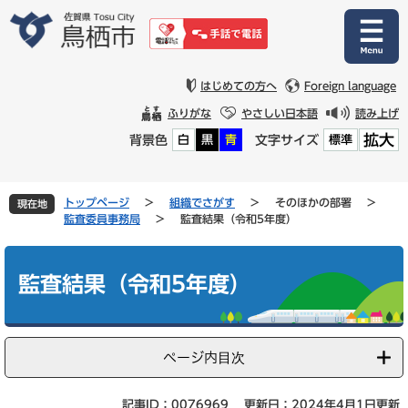
ペ
メ
ー
ニ
ジ
ュ
の
ー
先
を
はじめての方へ
Foreign language
頭
飛
ふりがな
やさしい日本語
読み上げ
で
ば
拡大
背景色
文字サイズ
白
黒
青
標準
す
し
。
て
本
文
トップページ
>
組織でさがす
>
そのほかの部署
>
現在地
へ
監査委員事務局
>
監査結果（令和5年度）
本
文
監査結果（令和5年度）
ページ内目次
記事ID：0076969
更新日：2024年4月1日更新