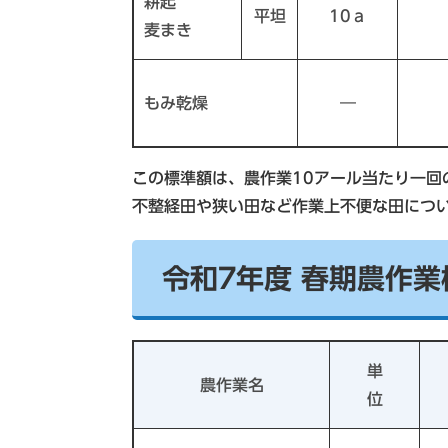
耕起
平坦
10ａ
麦まき
もみ乾燥
―
この標準額は、農作業10アール当たり一回
不整経田や狭い田など作業上不便な田につ
令和7年度 春期農作
単
農作業名
位