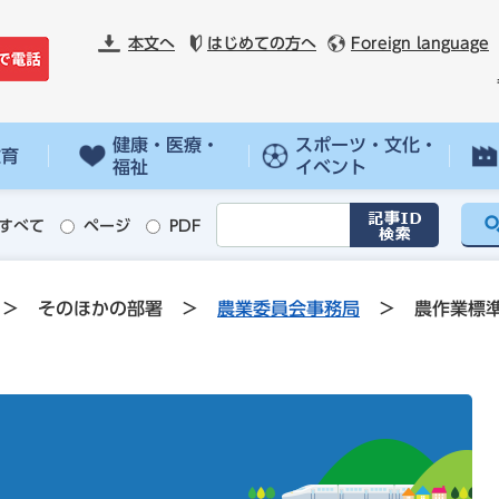
本文へ
はじめての方へ
Foreign language
健康・医療・
スポーツ・文化・
教育
福祉
イベント
すべて
ページ
PDF
>
そのほかの部署
>
農業委員会事務局
>
農作業標