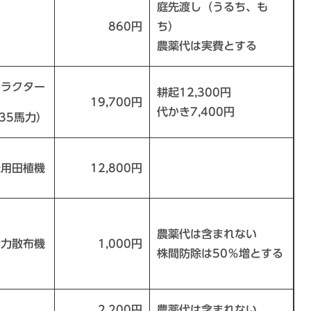
庭先渡し（うるち、も
860円
ち）
農薬代は実費とする
トラクター
耕起12,300円
19,700円
代かき7,400円
35馬力）
乗用田植機
12,800円
農薬代は含まれない
動力散布機
1,000円
株間防除は50％増とする
2,200円
農薬代は含まれない