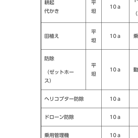
耕起
平
10ａ
代かき
坦
（
平
田植え
10ａ
坦
防除
平
10ａ
（ゼットホー
坦
ス）
ヘリコプター防除
10ａ
ドローン防除
10ａ
乗用管理機
10ａ