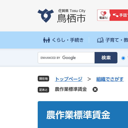
ペ
メ
ー
ニ
ジ
ュ
の
ー
先
を
頭
飛
くらし・手続き
子育て・
で
ば
す
し
G
。
て
o
本
o
文
g
へ
トップページ
>
組織でさがす
現在地
l
農作業標準賃金
e
カ
ス
本
タ
文
農作業標準賃金
ム
検