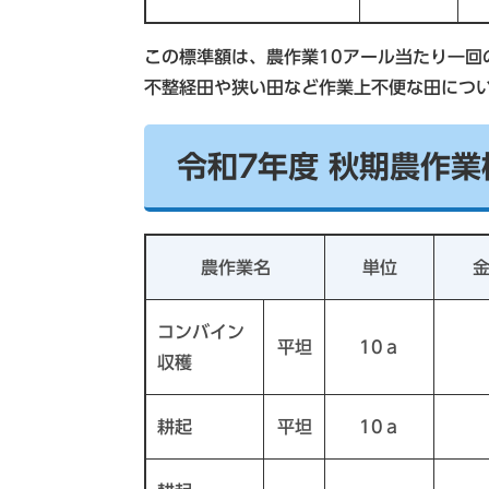
この標準額は、農作業10アール当たり一回
不整経田や狭い田など作業上不便な田につ
令和7年度 秋期農作
農作業名
単位
コンバイン
平坦
10ａ
収穫
耕起
平坦
10ａ