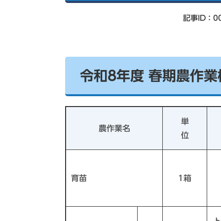
索
記事ID：00
令和8年度 春期農作
単
農作業名
位
育苗
1箱