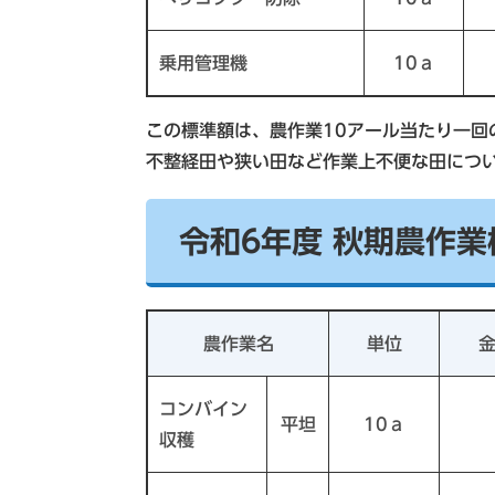
乗用管理機
10ａ
この標準額は、農作業10アール当たり一回
不整経田や狭い田など作業上不便な田につ
令和6年度 秋期農作
農作業名
単位
コンバイン
平坦
10ａ
収穫