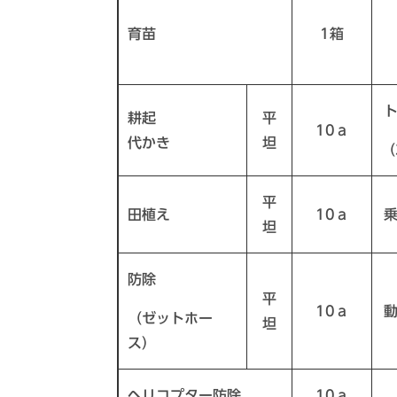
育苗
1箱
耕起
平
10ａ
代かき
坦
（
平
田植え
10ａ
坦
防除
平
10ａ
（ゼットホー
坦
ス）
ヘリコプター防除
10ａ