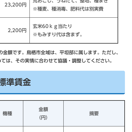
荒おこし、うねたて、整地、種まき
23,200円
※種麦、種消毒、肥料代は別実費
玄米60ｋｇ当たり
2,200円
※もみすり代は含まず。
の金額です。鳥栖市全域は、平坦部に属します。ただし、
いては、その実情に合わせて協議・調整してください。
業標準賃金
金額
機種
摘要
（円）