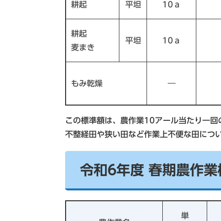
耕起
平坦
10ａ
耕起
平坦
10ａ
麦まき
もみ乾燥
―
この標準額は、農作業10アール当たり一回
不整経田や狭い田など作業上不便な田につ
令和6年度 春期農作
単