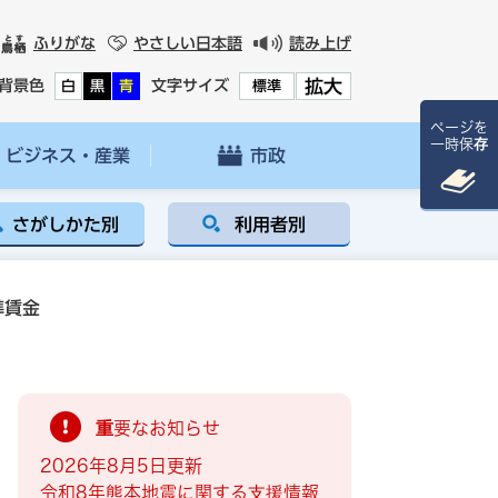
ふりがな
やさしい日本語
読み上げ
拡大
背景色
文字サイズ
白
黒
青
標準
ページを
一時保存
ビジネス・産業
市政
さがしかた別
利用者別
準賃金
重要なお知らせ
2026年8月5日更新
令和8年熊本地震に関する支援情報