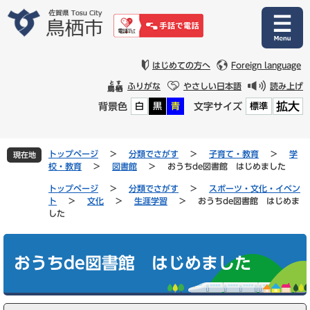
ペ
メ
ー
ニ
ジ
ュ
の
ー
先
を
はじめての方へ
Foreign language
頭
飛
ふりがな
やさしい日本語
読み上げ
で
ば
拡大
背景色
文字サイズ
白
黒
青
標準
す
し
。
て
本
文
トップページ
>
分類でさがす
>
子育て・教育
>
学
現在地
へ
校・教育
>
図書館
>
おうちde図書館 はじめました
トップページ
>
分類でさがす
>
スポーツ・文化・イベン
ト
>
文化
>
生涯学習
>
おうちde図書館 はじめま
した
本
文
おうちde図書館 はじめました