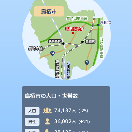
鳥栖市の人口・世帯数
74,137人
(-25)
人口
36,002人
(+21)
男性