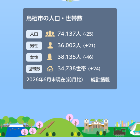
鳥栖市の人口・世帯数
74,137人
(-25)
人口
36,002人
(+21)
男性
38,135人
(-46)
女性
34,738世帯
(+24)
世帯数
2026年6月末現在(前月比)
統計情報