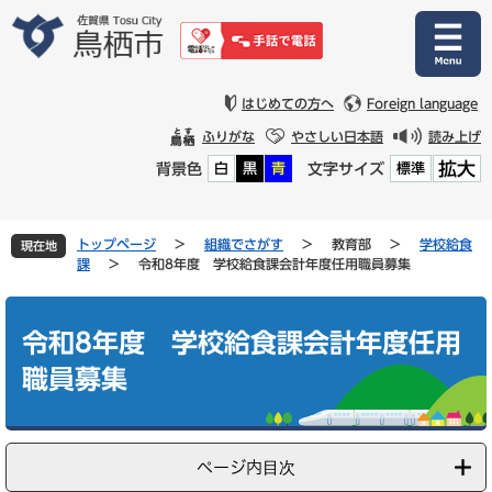
ペ
メ
ー
ニ
ジ
ュ
の
ー
先
を
はじめての方へ
Foreign language
頭
飛
ふりがな
やさしい日本語
読み上げ
で
ば
拡大
背景色
文字サイズ
白
黒
青
標準
す
し
。
て
本
文
トップページ
>
組織でさがす
>
教育部
>
学校給食
現在地
へ
課
>
令和8年度 学校給食課会計年度任用職員募集
本
文
令和8年度 学校給食課会計年度任用
職員募集
ページ内目次