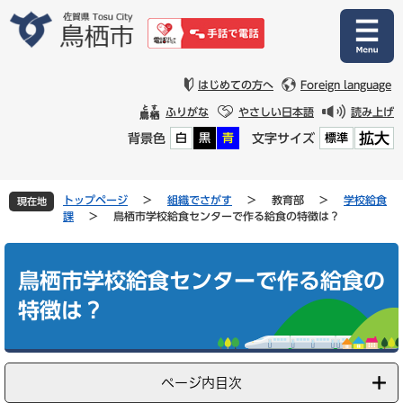
ペ
メ
ー
ニ
ジ
ュ
の
ー
先
を
はじめての方へ
Foreign language
頭
飛
ふりがな
やさしい日本語
読み上げ
で
ば
拡大
背景色
文字サイズ
白
黒
青
標準
す
し
。
て
本
文
トップページ
>
組織でさがす
>
教育部
>
学校給食
現在地
へ
課
>
鳥栖市学校給食センターで作る給食の特徴は？
本
文
鳥栖市学校給食センターで作る給食の
特徴は？
ページ内目次