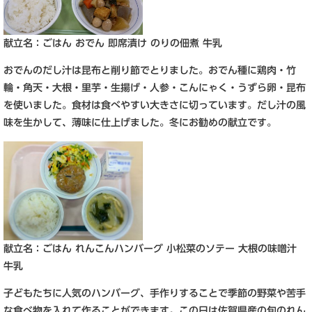
​​献立名：ごはん おでん 即席漬け のりの佃煮 牛乳
おでんのだし汁は昆布と削り節でとりました。おでん種に鶏肉・竹
輪・角天・大根・里芋・生揚げ・人参・こんにゃく・うずら卵・昆布
を使いました。食材は食べやすい大きさに切っています。だし汁の風
味を生かして、薄味に仕上げました。冬にお勧めの献立です。
​​献立名：ごはん れんこんハンバーグ 小松菜のソテー 大根の味噌汁
牛乳
子どもたちに人気のハンバーグ、手作りすることで季節の野菜や苦手
な食べ物を入れて作ることができます。この日は佐賀県産の旬のれん