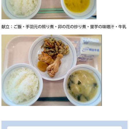
献立：ご飯・手羽元の照り煮・卯の花の炒り煮・里芋の味噌汁・牛乳