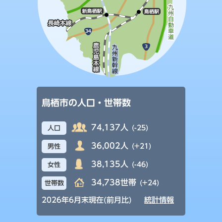
鳥栖市の人口・世帯数
74,137人
(-25)
人口
36,002人
(+21)
男性
38,135人
(-46)
女性
34,738世帯
(+24)
世帯数
2026年6月末現在(前月比)
統計情報