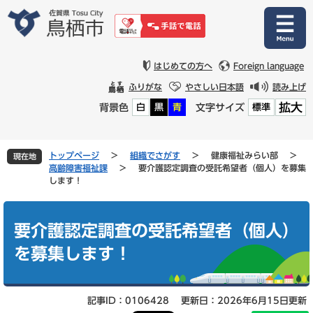
ペ
メ
ー
ニ
ジ
ュ
の
ー
先
を
はじめての方へ
Foreign language
頭
飛
ふりがな
やさしい日本語
読み上げ
で
ば
拡大
背景色
文字サイズ
白
黒
青
標準
す
し
。
て
本
文
トップページ
>
組織でさがす
>
健康福祉みらい部
>
現在地
へ
高齢障害福祉課
>
要介護認定調査の受託希望者（個人）を募集
します！
本
文
要介護認定調査の受託希望者（個人）
を募集します！
記事ID：0106428
更新日：2026年6月15日更新