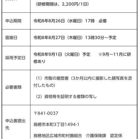
（研修期間は、2,200円/1日）
申込期間
令和8年8月26日（水曜日）17時 必着
面接日
令和8年8月27日（木曜日）13時30分～予定
令和8年9月1日（火曜日）予定
※9月～11月に研
採用予定日
修あり
（1）市販の履歴書（3か月以内に撮影した顔写真を添
付したもの）
必要書類
（2）資格等を証明する書類の写し
〒841-0037
申込書提出
鳥栖市本町3丁目1494-1
先
鳥栖地区広域市町村圏組合 介護保険課 認定係