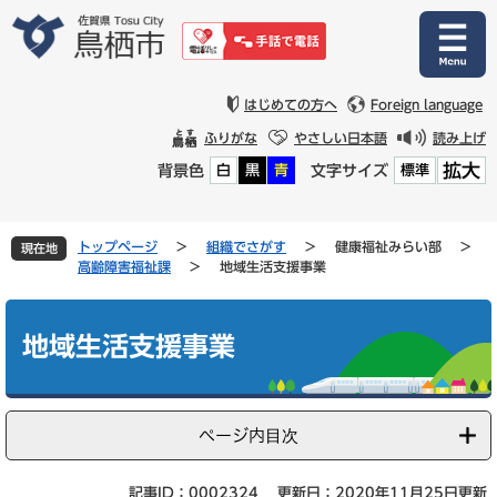
ペ
メ
ー
ニ
ジ
ュ
の
ー
先
を
はじめての方へ
Foreign language
頭
飛
ふりがな
やさしい日本語
読み上げ
で
ば
拡大
背景色
文字サイズ
白
黒
青
標準
す
し
。
て
本
文
トップページ
>
組織でさがす
>
健康福祉みらい部
>
現在地
へ
高齢障害福祉課
>
地域生活支援事業
本
文
地域生活支援事業
ページ内目次
記事ID：0002324
更新日：2020年11月25日更新