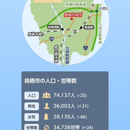
鳥栖市の人口・世帯数
74,137人
(-25)
人口
36,002人
(+21)
男性
38,135人
(-46)
女性
34,738世帯
(+24)
世帯数