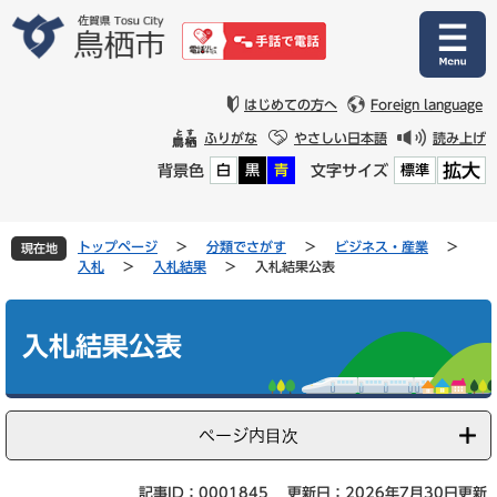
ペ
メ
ー
ニ
ジ
ュ
の
ー
先
を
はじめての方へ
Foreign language
頭
飛
ふりがな
やさしい日本語
読み上げ
で
ば
拡大
背景色
文字サイズ
白
黒
青
標準
す
し
。
て
本
文
トップページ
>
分類でさがす
>
ビジネス・産業
>
現在地
へ
入札
>
入札結果
>
入札結果公表
本
文
入札結果公表
ページ内目次
記事ID：0001845
更新日：2026年7月30日更新