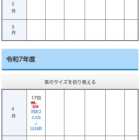
2
月
3
月
令和7年度
表のサイズを切り替える
17日
4
[PDFフ
月
ァイル
／
131KB]