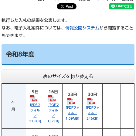
執行した入札の結果を公表します。
なお、電子入札案件については、
情報公開システム
から閲覧すること
もできます。
令和8年度
表のサイズを切り替える
9日
16日
23日
30日
4
[PDFフ
[PDFフ
[PDFファ
[PDFファ
月
ァイル
ァイル
イル／
イル／
／
／
1.09MB]
246KB]
115KB]
152KB]