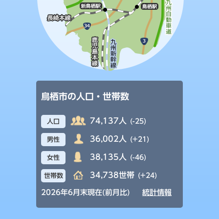
鳥栖市の人口・世帯数
74,137人
(-25)
人口
36,002人
(+21)
男性
38,135人
(-46)
女性
34,738世帯
(+24)
世帯数
2026年6月末現在(前月比)
統計情報