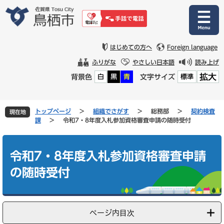
ペ
メ
ー
ニ
ジ
ュ
の
ー
先
を
はじめての方へ
Foreign language
頭
飛
ふりがな
やさしい日本語
読み上げ
で
ば
拡大
背景色
文字サイズ
白
黒
青
標準
す
し
。
て
本
文
トップページ
>
組織でさがす
>
総務部
>
契約検査
現在地
へ
課
>
令和7・8年度入札参加資格審査申請の随時受付
本
文
令和7・8年度入札参加資格審査申請
の随時受付
ページ内目次