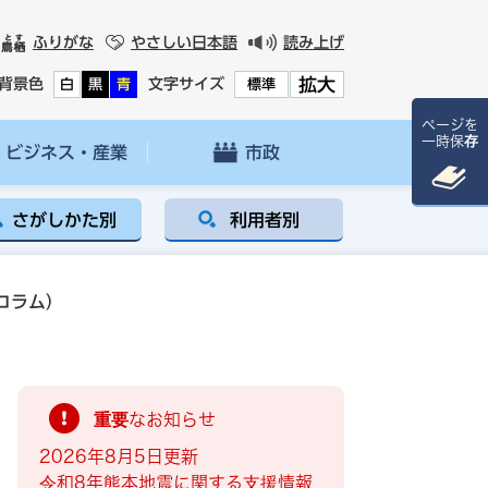
ふりがな
やさしい日本語
読み上げ
拡大
背景色
文字サイズ
白
黒
青
標準
ページを
一時保存
ビジネス・産業
市政
さがしかた別
利用者別
コラム）
重要なお知らせ
2026年8月5日更新
令和8年熊本地震に関する支援情報