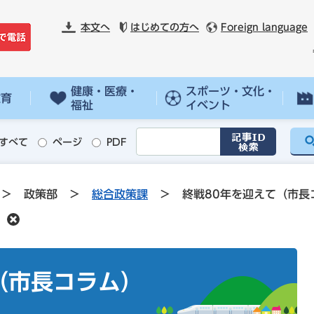
本文へ
はじめての方へ
Foreign language
健康・医療・
スポーツ・文化・
教育
福祉
イベント
すべて
ページ
PDF
>
政策部
>
総合政策課
>
終戦80年を迎えて（市長
（市長コラム）