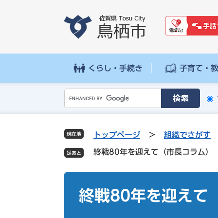
ペ
メ
ー
ニ
ジ
ュ
の
ー
先
を
頭
飛
くらし・手続き
子育て・
で
ば
す
し
G
。
て
o
本
o
文
g
へ
トップページ
>
組織でさがす
現在地
l
終戦80年を迎えて（市長コラム）
e
カ
ス
本
タ
文
終戦80年を迎えて
ム
検