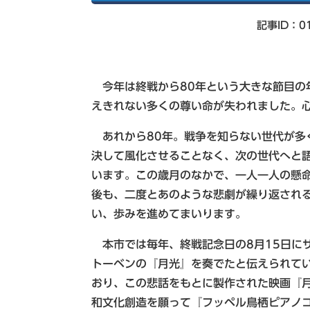
索
記事ID：01
今年は終戦から80年という大きな節目の
えきれない多くの尊い命が失われました。
あれから80年。戦争を知らない世代が多
決して風化させることなく、次の世代へと
います。この歳月のなかで、一人一人の懸
後も、二度とあのような悲劇が繰り返され
い、歩みを進めてまいります。
本市では毎年、終戦記念日の8月15日に
トーベンの『月光』を奏でたと伝えられて
おり、この悲話をもとに製作された映画『
和文化創造を願って『フッペル鳥栖ピアノ