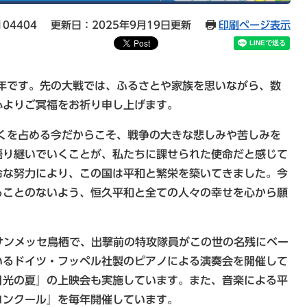
04404
更新日：2025年9月19日更新
印刷ページ表示
年です。先の大戦では、ふるさとや家族を思いながら、数
心よりご冥福をお祈り申し上げます。
くを占める今だからこそ、戦争の大きな悲しみや苦しみを
語り継いでいくことが、私たちに課せられた使命だと感じて
命な努力により、この国は平和と繁栄を築いてきました。今
ることのないよう、恒久平和と全ての人々の幸せを心から願
サンメッセ鳥栖で、出撃前の特攻隊員がこの世の名残にベー
いるドイツ・フッペル社製のピアノによる演奏会を開催して
月光の夏』の上映会も実施しています。また、音楽による平
コンクール』を毎年開催しています。