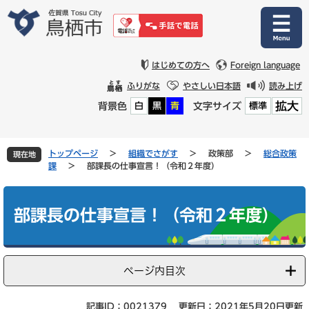
ペ
メ
ー
ニ
ジ
ュ
の
ー
先
を
はじめての方へ
Foreign language
頭
飛
ふりがな
やさしい日本語
読み上げ
で
ば
拡大
背景色
文字サイズ
白
黒
青
標準
す
し
。
て
本
文
トップページ
>
組織でさがす
>
政策部
>
総合政策
現在地
へ
課
>
部課長の仕事宣言！（令和２年度）
本
文
部課長の仕事宣言！（令和２年度）
ページ内目次
記事ID：0021379
更新日：2021年5月20日更新