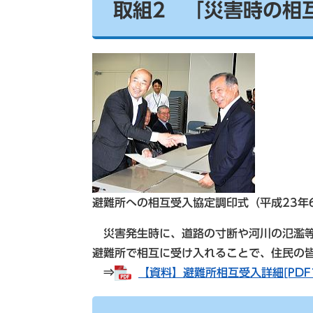
取組2 「災害時の相
避難所への相互受入協定調印式（平成23年
災害発生時に、道路の寸断や河川の氾濫等
避難所で相互に受け入れることで、住民の
⇒
【資料】避難所相互受入詳細[PDFフ