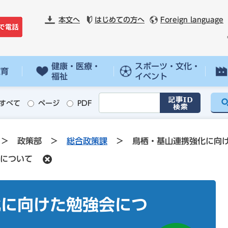
本文へ
はじめての方へ
Foreign language
健康・医療・
スポーツ・文化・
教育
福祉
イベント
すべて
ページ
PDF
>
政策部
>
総合政策課
>
鳥栖・基山連携強化に向
について
化に向けた勉強会につ