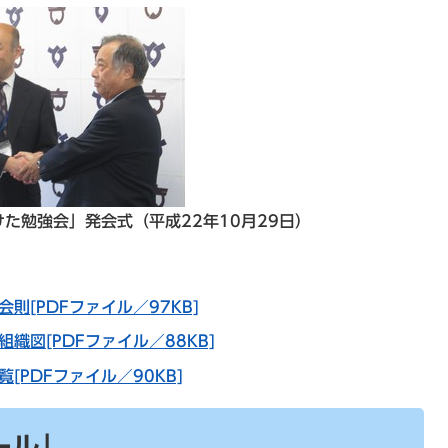
た勉強会」発会式（平成22年10月29日）
[PDFファイル／97KB]
織図[PDFファイル／88KB]
PDFファイル／90KB]
ール」