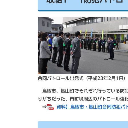
合同パトロール出発式（平成23年2月1日）
鳥栖市、基山町でそれぞれ行っている防犯
りがちだった、市町境周辺のパトロール強
⇒
資料】鳥栖市・基山町合同防犯パトロ