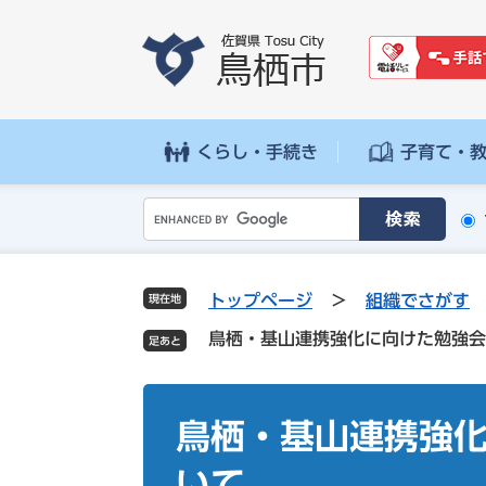
ペ
メ
ー
ニ
ジ
ュ
の
ー
先
を
頭
飛
くらし・手続き
子育て・
で
ば
す
し
G
。
て
o
本
o
文
g
へ
トップページ
>
組織でさがす
現在地
l
鳥栖・基山連携強化に向けた勉強会
e
カ
ス
本
タ
文
鳥栖・基山連携強
ム
検
いて