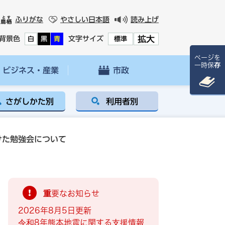
ふりがな
やさしい日本語
読み上げ
拡大
背景色
文字サイズ
白
黒
青
標準
ページを
一時保存
ビジネス・産業
市政
さがしかた別
利用者別
けた勉強会について
重要なお知らせ
2026年8月5日更新
令和8年熊本地震に関する支援情報