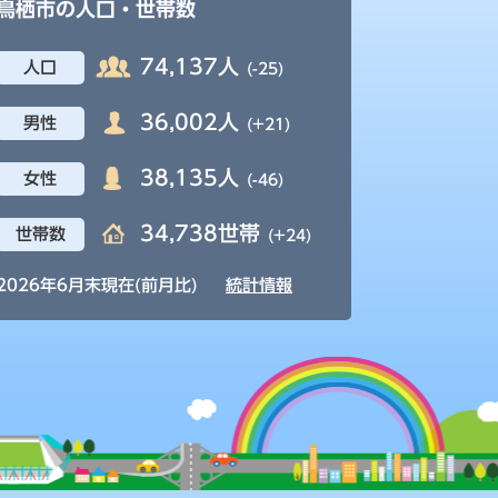
鳥栖市の人口・世帯数
74,137人
人口
(-25)
36,002人
男性
(+21)
38,135人
女性
(-46)
34,738世帯
世帯数
(+24)
2026年6月末現在(前月比)
統計情報