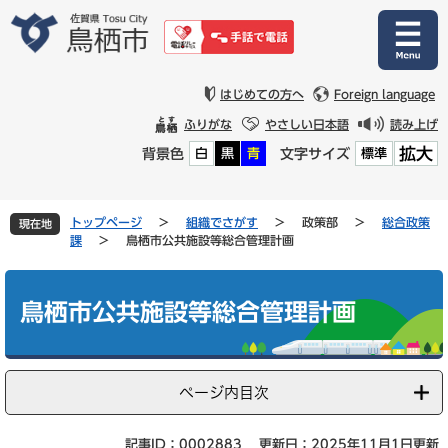
ペ
メ
ー
ニ
ジ
ュ
の
ー
先
を
はじめての方へ
Foreign language
頭
飛
ふりがな
やさしい日本語
読み上げ
で
ば
拡大
背景色
文字サイズ
白
黒
青
標準
す
し
。
て
本
文
トップページ
>
組織でさがす
>
政策部
>
総合政策
現在地
へ
課
>
鳥栖市公共施設等総合管理計画
本
文
鳥栖市公共施設等総合管理計画
ページ内目次
記事ID：0002883
更新日：2025年11月1日更新