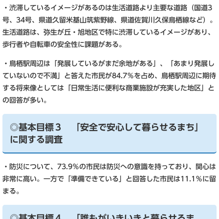
・渋滞しているイメージがあるのは生活道路より主要な道路（国道3
号、34号、県道久留米基山筑紫野線、県道佐賀川久保鳥栖線など）。
生活道路は、弥生が丘・旭地区で特に渋滞しているイメージがあり、
歩行者や自転車の安全性に課題がある。
・鳥栖駅周辺は「発展しているがまだ余地がある」、「あまり発展し
ていないので不満」と答えた市民が84.7％を占め、鳥栖駅周辺に期待
する将来像としては「日常生活に便利な商業施設が充実した地区」と
の回答が多い。
◎基本目標３ 「安全で安心して暮らせるまち」
に関する調査
・防災について、73.9％の市民は防災への意識を持っており、関心は
非常に高い。一方で「準備できている」と回答した市民は11.1％に留
まる。
◎基本目標４ 「誰もがいきいきと暮らせるま