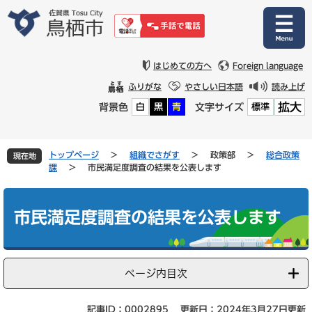
ペ
メ
ー
ニ
ジ
ュ
の
ー
先
を
はじめての方へ
Foreign language
頭
飛
ふりがな
やさしい日本語
読み上げ
で
ば
拡大
背景色
文字サイズ
白
黒
青
標準
す
し
。
て
本
文
トップページ
>
組織でさがす
>
政策部
>
総合政策
現在地
へ
課
>
市民満足度調査の結果を公表します
本
文
市民満足度調査の結果を公表します
ページ内目次
記事ID：0002895
更新日：2024年3月27日更新