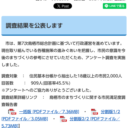
調査結果を公表します
市は、第7次鳥栖市総合計画に基づいて行政運営を進めています。
現在取り組んでいる各種施策の進みぐあいを把握し、市民の意識を今
後のまちづくりの参考にさせていただくため、アンケート調査を実施
しました。
調査対象 ： 住民基本台帳から抽出した18歳以上の市民2,000人
回答数 ： 909人(回答率45.5％)
※アンケートへのご協力ありがとうございました。
調査結果詳細リンク ： 鳥栖市のまちづくりに関する市民満足度調
査報告書
【
一括版 [PDFファイル／7.36MB]
・
分割版1/2
[PDFファイル／3.05MB]
・
分割版2/2 [PDFファイル／
5.73MB]
】