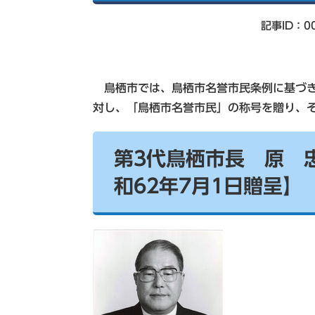
索
記事ID：00
鳥栖市では、鳥栖市名誉市民条例に基づき
対し、「鳥栖市名誉市民」の称号を贈り、
第3代鳥栖市長 原
和62年7月1日贈呈】