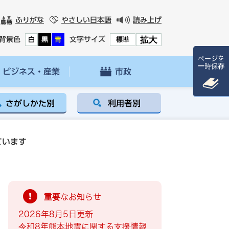
ふりがな
やさしい日本語
読み上げ
拡大
背景色
文字サイズ
白
黒
青
標準
ページを
一時保存
ビジネス・産業
市政
さがしかた別
利用者別
ています
重要なお知らせ
2026年8月5日更新
令和8年熊本地震に関する支援情報