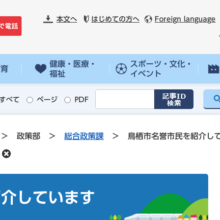
本文へ
はじめての方へ
Foreign language
健康・医療・
スポーツ・文化・
教育
福祉
イベント
すべて
ページ
PDF
>
政策部
>
総合政策課
>
鳥栖市名誉市民を紹介し
紹介しています