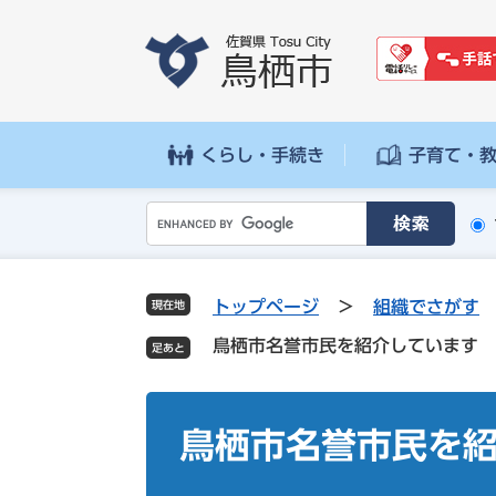
ペ
メ
ー
ニ
ジ
ュ
の
ー
先
を
頭
飛
くらし・手続き
子育て・
で
ば
す
し
G
。
て
o
本
o
文
g
へ
トップページ
>
組織でさがす
現在地
l
鳥栖市名誉市民を紹介しています
e
カ
ス
本
タ
文
鳥栖市名誉市民を
ム
検