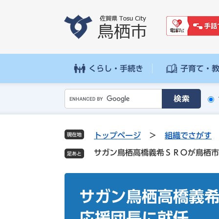
ペ
メ
ー
ニ
ジ
ュ
の
ー
先
を
頭
飛
くらし・手続き
子育て・
で
ば
す
し
G
。
て
o
本
o
文
g
へ
トップページ
>
組織でさがす
現在地
l
サガン鳥栖高橋義希ＳＲＯが鳥栖市
e
カ
ス
本
タ
文
サガン鳥栖高橋義
ム
検
応援団長に就任