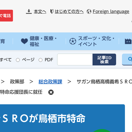
本文へ
はじめての方へ
Foreign language
健康・医療・
スポーツ・文化・
教育
福祉
イベント
すべて
ページ
PDF
>
政策部
>
総合政策課
>
サガン鳥栖高橋義希ＳＲ
特命応援団長に就任
希ＳＲＯが鳥栖市特命