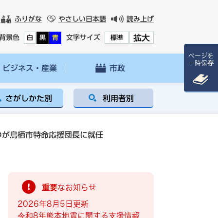
ふりがな
やさしい日本語
読み上げ
拡大
背景色
文字サイズ
白
黒
青
標準
ページを
一時保存
ビジネス・産業
市政
さがしかた別
利用者別
Ｏが鳥栖市特命応援団長に就任
重要なお知らせ
2026年8月5日更新
令和8年熊本地震に関する支援情報