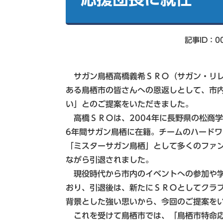
索
記事ID：00
サガン鳥栖高橋義希ＳＲＯ（サガン・リレ
ある鳥栖市の皆さんへの恩返しとして、市
い」とのご提案をいただきました。
高橋ＳＲＯは、2004年に長野県の松商学
6年間サガン鳥栖に在籍。チームのハード
「ミスターサガン鳥栖」として多くのファン
ながら引退されました。
現役時代から市内のイベントへの参加や学
おり、引退後は、新たにＳＲＯとしてクラ
背景とした強い思いから、今回のご提案を
これを受けて鳥栖市では、「鳥栖市特命応