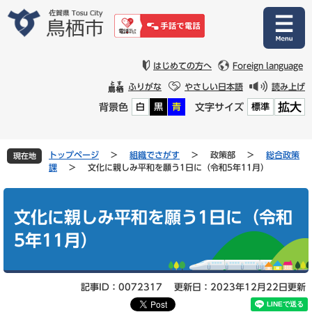
ペ
メ
ー
ニ
ジ
ュ
の
ー
先
を
はじめての方へ
Foreign language
頭
飛
ふりがな
やさしい日本語
読み上げ
で
ば
拡大
背景色
文字サイズ
白
黒
青
標準
す
し
。
て
本
文
トップページ
>
組織でさがす
>
政策部
>
総合政策
現在地
へ
課
>
文化に親しみ平和を願う1日に（令和5年11月）
本
文
文化に親しみ平和を願う1日に（令和
5年11月）
記事ID：0072317
更新日：2023年12月22日更新