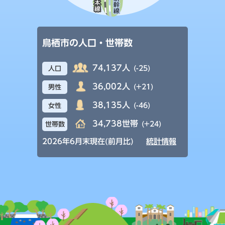
鳥栖市の人口・世帯数
74,137人
(-25)
人口
36,002人
(+21)
男性
38,135人
(-46)
女性
34,738世帯
(+24)
世帯数
2026年6月末現在(前月比)
統計情報