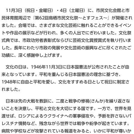
11月3日（祝日・金曜日）・4日（土曜日）に、市民文化会館と市
民体育館周辺で『第62回鳥栖市民文化祭～とすフェス～』が開催され
ました。会場では、さまざまな文化芸術に触れることができるイベン
トや作品の展示などが行われ、多くの人出でにぎわいました。文化祭
式典では、市政功労者表彰式ならびに芸術文化賞授賞式を執り行いま
した。長年にわたり市政の発展や文化芸術の振興などに尽くされたご
功績に、深く感謝申し上げます。
文化の日は、1946年11月3日に日本国憲法が公布されたことが由
来となっています。平和を重んじる日本国憲法の理念に基づき、
1948年に自由と平和を愛し、文化をすすめる日として祝日に制定さ
れました。
日本は先の大戦を教訓に、二度と戦争の惨禍(さんか)を繰り返さな
いことを決意し、平和と文化を大切にする国です。一方で、世界を見
渡せば、ロシアによるウクライナへの軍事侵攻や、予断を許さないパ
レスチナ情勢など、残念ながら世界では戦争や紛争が起きています。
病院や学校などが攻撃されている報道をみると、いかに平和が尊いか