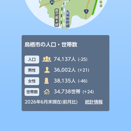
鳥栖市の人口・世帯数
74,137人
(-25)
人口
36,002人
(+21)
男性
38,135人
(-46)
女性
34,738世帯
(+24)
世帯数
2026年6月末現在(前月比)
統計情報