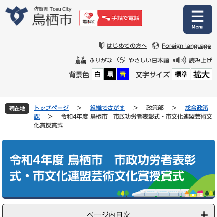
ペ
メ
ー
ニ
ジ
ュ
の
ー
先
を
はじめての方へ
Foreign language
頭
飛
ふりがな
やさしい日本語
読み上げ
で
ば
拡大
背景色
文字サイズ
白
黒
青
標準
す
し
。
て
本
文
トップページ
>
組織でさがす
>
政策部
>
総合政策
現在地
へ
課
>
令和4年度 鳥栖市 市政功労者表彰式・市文化連盟芸術文
化賞授賞式
本
文
令和4年度 鳥栖市 市政功労者表彰
式・市文化連盟芸術文化賞授賞式
ページ内目次