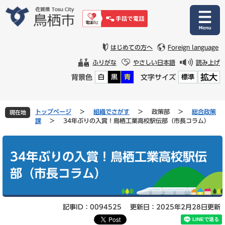
ペ
メ
ー
ニ
ジ
ュ
の
ー
先
を
はじめての方へ
Foreign language
頭
飛
ふりがな
やさしい日本語
読み上げ
で
ば
拡大
背景色
文字サイズ
白
黒
青
標準
す
し
。
て
本
文
トップページ
>
組織でさがす
>
政策部
>
総合政策
現在地
へ
課
>
34年ぶりの入賞！鳥栖工業高校駅伝部（市長コラム）
本
文
34年ぶりの入賞！鳥栖工業高校駅伝
部（市長コラム）
記事ID：0094525
更新日：2025年2月28日更新