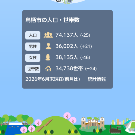
鳥栖市の人口・世帯数
74,137人
(-25)
人口
36,002人
(+21)
男性
38,135人
(-46)
女性
34,738世帯
(+24)
世帯数
2026年6月末現在(前月比)
統計情報