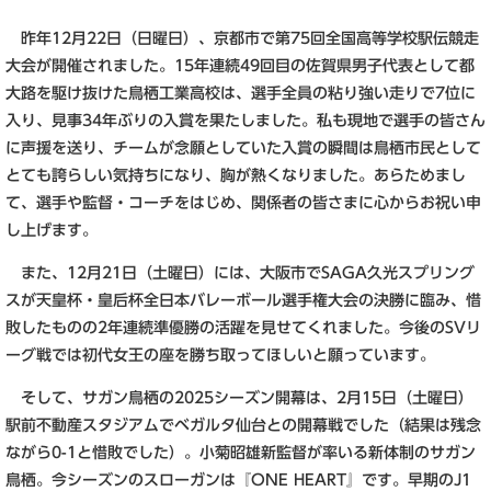
昨年12月22日（日曜日）、京都市で第75回全国高等学校駅伝競走
大会が開催されました。15年連続49回目の佐賀県男子代表として都
大路を駆け抜けた鳥栖工業高校は、選手全員の粘り強い走りで7位に
入り、見事34年ぶりの入賞を果たしました。私も現地で選手の皆さん
に声援を送り、チームが念願としていた入賞の瞬間は鳥栖市民として
とても誇らしい気持ちになり、胸が熱くなりました。あらためまし
て、選手や監督・コーチをはじめ、関係者の皆さまに心からお祝い申
し上げます。
また、12月21日（土曜日）には、大阪市でSAGA久光スプリング
スが天皇杯・皇后杯全日本バレーボール選手権大会の決勝に臨み、惜
敗したものの2年連続準優勝の活躍を見せてくれました。今後のSVリ
ーグ戦では初代女王の座を勝ち取ってほしいと願っています。
そして、サガン鳥栖の2025シーズン開幕は、2月15日（土曜日）
駅前不動産スタジアムでベガルタ仙台との開幕戦でした（結果は残念
ながら0-1と惜敗でした）。小菊昭雄新監督が率いる新体制のサガン
鳥栖。今シーズンのスローガンは『ONE HEART』です。早期のJ1