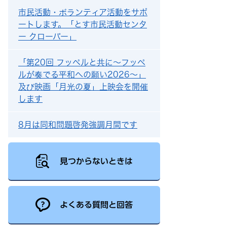
市民活動・ボランティア活動をサポ
ートします。「とす市民活動センタ
ー クローバー」
「第20回 フッペルと共に～フッペ
ルが奏でる平和への願い2026～」
及び映画「月光の夏」上映会を開催
します
8月は同和問題啓発強調月間です
見つからないときは
よくある質問と回答