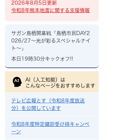
2026年8月5日更新
令和8年熊本地震に関する支援情報
サガン鳥栖開幕戦『鳥栖市民DAY2
026/27～光が彩るスペシャルナイ
ト～』
本日19時30分キックオフ!!
AI（人工知能）は
こんなページをおすすめします
テレビ広報とす（令和8年度放送
分）を公開しています
令和8年度特定健診受け得キャンペ
ーン