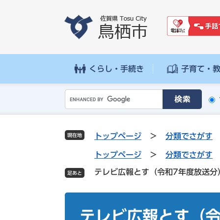
ペ
メ
ー
ニ
ジ
ュ
の
ー
先
を
頭
飛
くらし・手続き
子育て・
で
ば
す
し
G
。
て
o
本
o
文
g
へ
トップページ
>
分類でさがす
現在地
l
e
トップページ
>
分類でさがす
カ
テレビ広報とす（令和7年度放送分
ス
タ
本
ム
文
テレビ広報とす（令
検