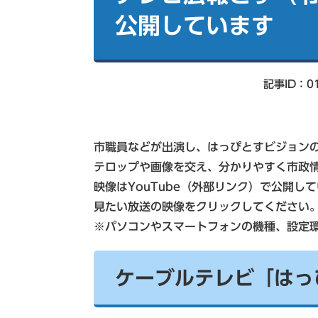
索
公開しています
記事ID：01
市職員などが出演し、はっぴとすビジョン
テロップや画像を交え、分かりやすく市政
映像はYouTube（外部リンク）で公開し
見たい放送の映像をクリックしてください
※パソコンやスマートフォンの機種、設定
ケーブルテレビ「はっ