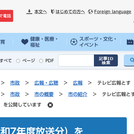
本文へ
はじめての方へ
Foreign language
健康・医療・
スポーツ・文化・
教育
福祉
イベント
すべて
ページ
PDF
>
市政
>
広報・広聴
>
広報
>
テレビ広報とす
>
市政
>
市の概要
>
市の紹介
>
テレビ広報と
）を公開しています
和7年度放送分）を