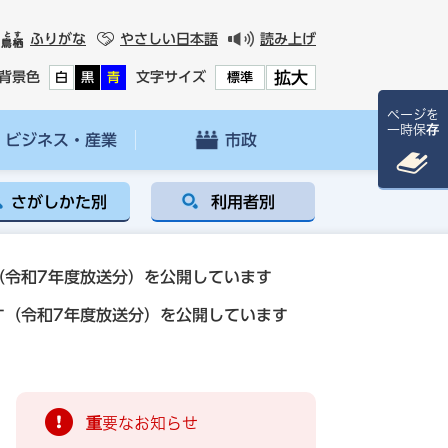
ふりがな
やさしい日本語
読み上げ
拡大
背景色
文字サイズ
白
黒
青
標準
ページを
一時保存
ビジネス・産業
市政
さがしかた別
利用者別
（令和7年度放送分）を公開しています
す（令和7年度放送分）を公開しています
重要なお知らせ