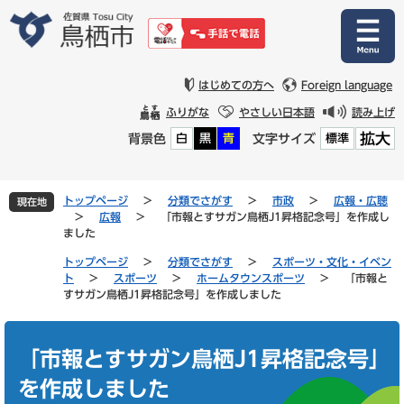
ペ
メ
ー
ニ
ジ
ュ
の
ー
先
を
はじめての方へ
Foreign language
頭
飛
ふりがな
やさしい日本語
読み上げ
で
ば
拡大
背景色
文字サイズ
白
黒
青
標準
す
し
。
て
本
文
トップページ
>
分類でさがす
>
市政
>
広報・広聴
現在地
へ
>
広報
>
「市報とすサガン鳥栖J1昇格記念号」を作成し
ました
トップページ
>
分類でさがす
>
スポーツ・文化・イベン
ト
>
スポーツ
>
ホームタウンスポーツ
>
「市報と
すサガン鳥栖J1昇格記念号」を作成しました
本
文
「市報とすサガン鳥栖J1昇格記念号」
を作成しました