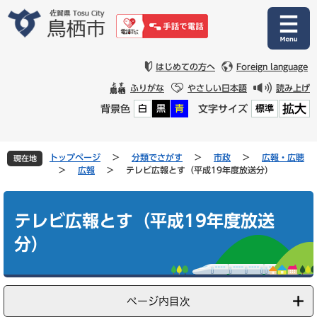
ペ
メ
ー
ニ
ジ
ュ
の
ー
先
を
はじめての方へ
Foreign language
頭
飛
ふりがな
やさしい日本語
読み上げ
で
ば
拡大
背景色
文字サイズ
白
黒
青
標準
す
し
。
て
本
文
トップページ
>
分類でさがす
>
市政
>
広報・広聴
現在地
へ
>
広報
>
テレビ広報とす（平成19年度放送分）
本
文
テレビ広報とす（平成19年度放送
分）
ページ内目次