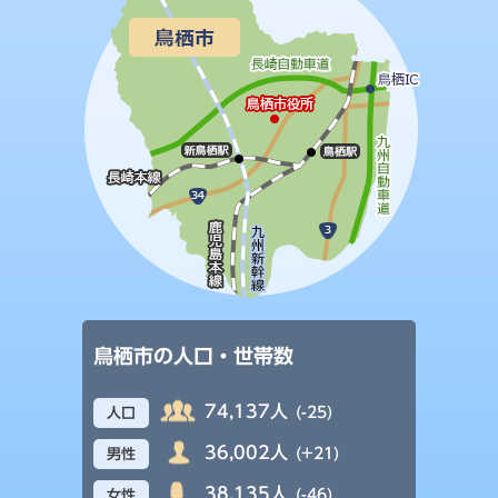
鳥栖市の人口・世帯数
74,137人
(-25)
人口
36,002人
(+21)
男性
38,135人
(-46)
女性