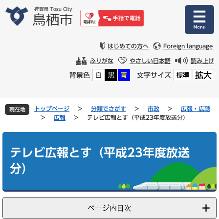
ペ
メ
ー
ニ
ジ
ュ
の
ー
先
を
はじめての方へ
Foreign language
頭
飛
ふりがな
やさしい日本語
読み上げ
で
ば
拡大
背景色
文字サイズ
白
黒
青
標準
す
し
。
て
本
文
トップページ
>
分類でさがす
>
市政
>
広報・広聴
現在地
へ
>
広報
>
テレビ広報とす（平成23年度放送分）
本
文
テレビ広報とす（平成23年度放送
分）
ページ内目次