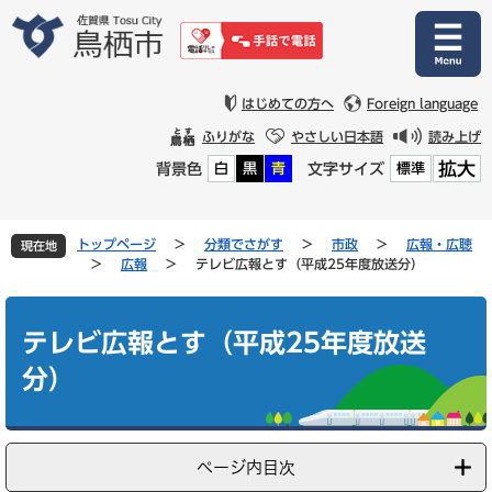
ペ
メ
ー
ニ
ジ
ュ
の
ー
先
を
はじめての方へ
Foreign language
頭
飛
ふりがな
やさしい日本語
読み上げ
で
ば
拡大
背景色
文字サイズ
白
黒
青
標準
す
し
。
て
本
文
トップページ
>
分類でさがす
>
市政
>
広報・広聴
現在地
へ
>
広報
>
テレビ広報とす（平成25年度放送分）
本
文
テレビ広報とす（平成25年度放送
分）
ページ内目次