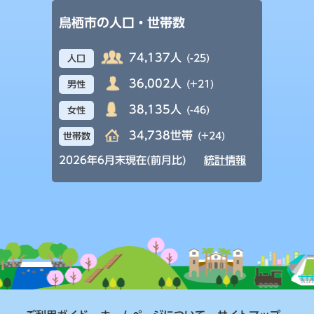
鳥栖市の人口・世帯数
74,137人
(-25)
人口
36,002人
(+21)
男性
38,135人
(-46)
女性
34,738世帯
(+24)
世帯数
2026年6月末現在(前月比)
統計情報