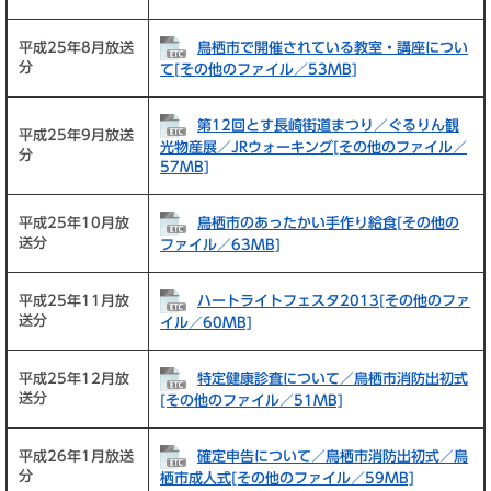
鳥栖市で開催されている教室・講座につい
平成25年8月放送
分
て[その他のファイル／53MB]
第12回とす長崎街道まつり／ぐるりん観
平成25年9月放送
光物産展／JRウォーキング[その他のファイル／
分
57MB]
鳥栖市のあったかい手作り給食[その他の
平成25年10月放
送分
ファイル／63MB]
ハートライトフェスタ2013[その他のファ
平成25年11月放
送分
イル／60MB]
特定健康診査について／鳥栖市消防出初式
平成25年12月放
送分
[その他のファイル／51MB]
確定申告について／鳥栖市消防出初式／鳥
平成26年1月放送
分
栖市成人式[その他のファイル／59MB]