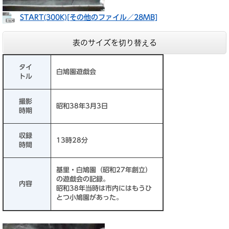
START(300K)​[その他のファイル／28MB]
表のサイズを切り替える
タイ
白鳩園遊戯会
トル
撮影
昭和38年3月3日
時期
収録
13時28分
時間
基里・白鳩園（昭和27年創立）
の遊戯会の記録。
内容
昭和38年当時は市内にはもうひ
とつ小鳩園があった。