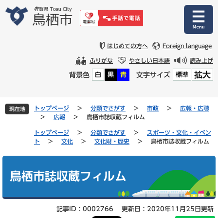
ペ
メ
ー
ニ
ジ
ュ
の
ー
先
を
はじめての方へ
Foreign language
頭
飛
ふりがな
やさしい日本語
読み上げ
で
ば
拡大
背景色
文字サイズ
白
黒
青
標準
す
し
。
て
本
文
トップページ
>
分類でさがす
>
市政
>
広報・広聴
現在地
へ
>
広報
>
鳥栖市誌収蔵フィルム
トップページ
>
分類でさがす
>
スポーツ・文化・イベン
ト
>
文化
>
文化財・歴史
>
鳥栖市誌収蔵フィルム
本
文
鳥栖市誌収蔵フィルム
記事ID：0002766
更新日：2020年11月25日更新