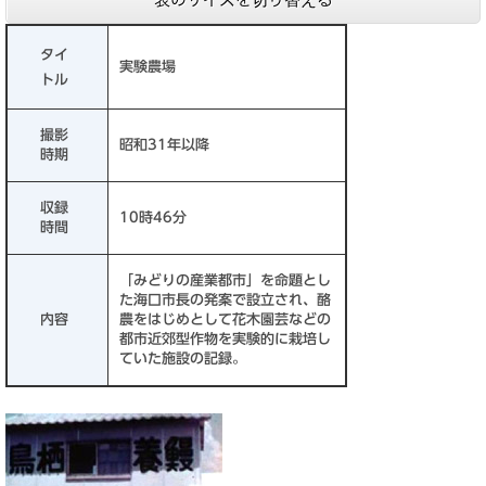
タイ
実験農場
トル
撮影
昭和31年以降
時期
収録
10時46分
時間
「みどりの産業都市」を命題とし
た海口市長の発案で設立され、酪
内容
農をはじめとして花木園芸などの
都市近郊型作物を実験的に栽培し
ていた施設の記録。