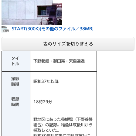
​START(300K)[その他のファイル／38MB]
表のサイズを切り替える
タイ
下野養鰻・御田舞・天皇通過
トル
撮影
昭和37年以降
時期
収録
18時29分
時間
野地区にあった養鰻場（下野養鰻
組合）の記録。稚魚は筑後川から
採取していた。
昭和30年代前半に四阿屋神社に