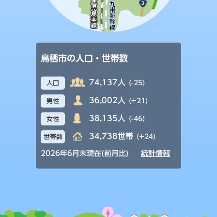
鳥栖市の人口・世帯数
74,137人
(-25)
人口
36,002人
(+21)
男性
38,135人
(-46)
女性
34,738世帯
(+24)
世帯数
2026年6月末現在(前月比)
統計情報