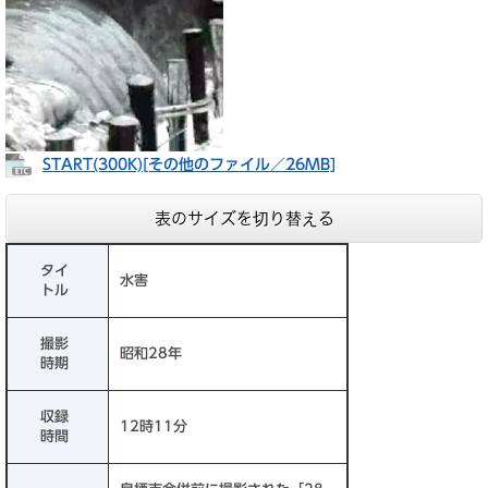
START(300K)​[その他のファイル／26MB]
表のサイズを切り替える
タイ
水害
トル
撮影
昭和28年
時期
収録
12時11分
時間