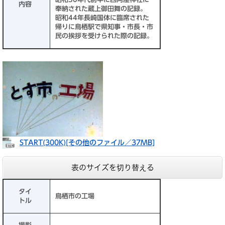
内容
奉納された蔵上御田舞の記録。
昭和44年長崎国体に臨席された
帰りに鳥栖駅で県知事・市長・市
民の挨拶を受けられた際の記録。
START(300K)[その他のファイル／37MB]
表のサイズを切り替える
タイ
鳥栖市の工場
トル