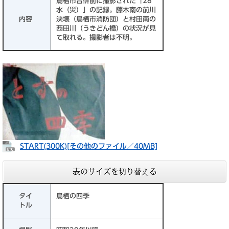
鳥栖市合併前に撮影された「28
水（災）」の記録。藤木南の前川
内容
決壊（鳥栖市消防団）と村田南の
西田川（うきどん橋）の状況が見
て取れる。撮影者は不明。
START(300K)​[その他のファイル／40MB]
表のサイズを切り替える
タイ
鳥栖の四季
トル