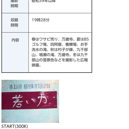
撮影
昭和39年以降
時期
収録
19時28分
時間
春はワサビ売り、万歳寺。夏はBS
内容
ゴルフ場、四阿屋、養鱒場、お手
洗水の滝。秋は杓子が峰、九千部
山、鳴瀬の滝、万歳寺。冬は九千
部山の雪景色などを撮影した広報
映画。
START(300K)