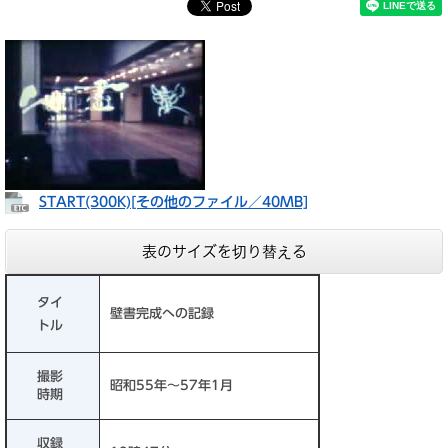
START(300K)[その他のファイル／40MB]
表のサイズを切り替える
タイ
壁書完成への記録
トル
撮影
昭和55年～57年1月
時期
収録