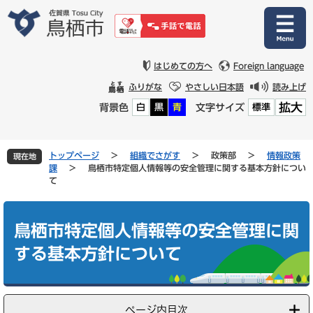
ペ
メ
ー
ニ
ジ
ュ
の
ー
先
を
はじめての方へ
Foreign language
頭
飛
ふりがな
やさしい日本語
読み上げ
で
ば
拡大
背景色
文字サイズ
白
黒
青
標準
す
し
。
て
本
文
トップページ
>
組織でさがす
>
政策部
>
情報政策
現在地
へ
課
>
鳥栖市特定個人情報等の安全管理に関する基本方針につい
て
本
文
鳥栖市特定個人情報等の安全管理に関
する基本方針について
ページ内目次