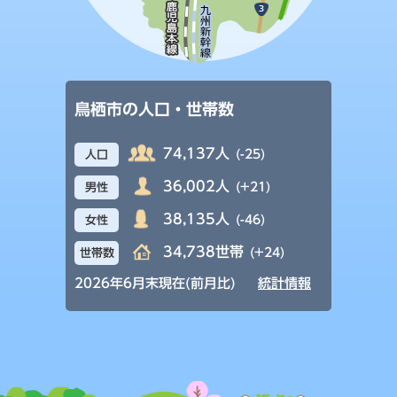
鳥栖市の人口・世帯数
74,137人
(-25)
人口
36,002人
(+21)
男性
38,135人
(-46)
女性
34,738世帯
(+24)
世帯数
2026年6月末現在(前月比)
統計情報