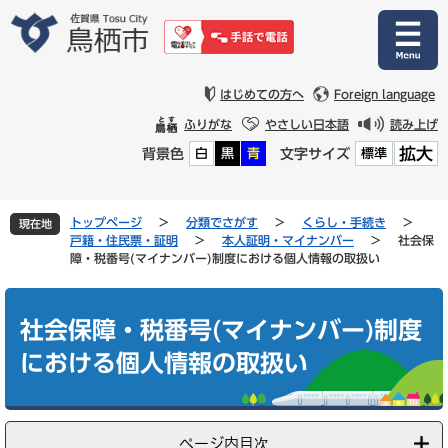
ペ
メ
ー
ニ
ジ
ュ
の
ー
先
を
はじめての方へ
Foreign language
頭
飛
ふりがな
やさしい日本語
読み上げ
で
ば
拡大
背景色
文字サイズ
白
黒
青
標準
す
し
。
て
本
文
トップページ
>
分類でさがす
>
くらし・手続き
>
現在地
へ
戸籍・住民票・証明
>
本人証明・マイナンバー
>
社会保
障・税番号(マイナンバー)制度における個人情報の取扱い
本
文
社会保障・税番号(マイナンバー)制度
における個人情報の取扱い
ページ内目次