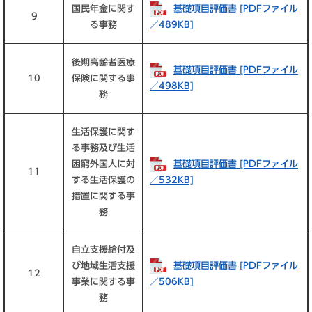
国民年金に関す
基礎項目評価書 [PDFファイル
9
る事務
／489KB]
後期高齢者医療
基礎項目評価書 [PDFファイル
10
保険に関する事
／498KB]
務
生活保護に関す
る事務及び生活
困窮外国人に対
基礎項目評価書 [PDFファイル
11
する生活保護の
／532KB]
措置に関する事
務
自立支援給付及
び地域生活支援
基礎項目評価書 [PDFファイル
12
事業に関する事
／506KB]
務