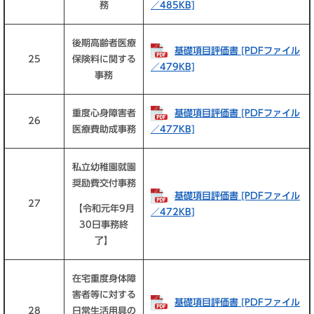
務
／485KB]
後期高齢者医療
基礎項目評価書 [PDFファイル
25
保険料に関する
／479KB]
事務
重度心身障害者
基礎項目評価書 [PDFファイル
26
医療費助成事務
／477KB]
私立幼稚園就園
奨励費交付事務
基礎項目評価書 [PDFファイル
27
【令和元年9月
／472KB]
30日事務終
了】
在宅重度身体障
害者等に対する
基礎項目評価書 [PDFファイル
28
日常生活用具の