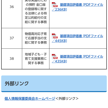
実な実施のため
基礎項目評価書 [PDFファイル
の預貯 金口座
36
の登録等に関す
／236KB]
る法律による特
定公的給付の支
給に関する事務
物価高対応子育
基礎項目評価書 [PDFファイル
37
て応援手当の支
／445KB]
給に関する事務
地域子ども・子
基礎項目評価書 [PDFファイル
38
育て支援業務に
／435KB]
関する事務
外部リンク
個人情報保護委員会ホームページ
＜外部リンク＞