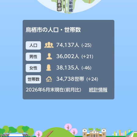
鳥栖市の人口・世帯数
74,137人
(-25)
人口
36,002人
(+21)
男性
38,135人
(-46)
女性
34,738世帯
(+24)
世帯数
2026年6月末現在(前月比)
統計情報