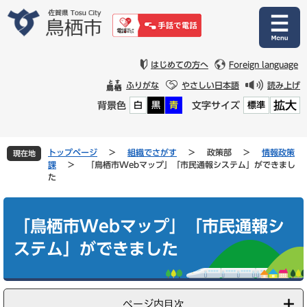
ペ
メ
ー
ニ
ジ
ュ
の
ー
先
を
はじめての方へ
Foreign language
頭
飛
ふりがな
やさしい日本語
読み上げ
で
ば
拡大
背景色
文字サイズ
白
黒
青
標準
す
し
。
て
本
文
トップページ
>
組織でさがす
>
政策部
>
情報政策
現在地
へ
課
>
「鳥栖市Webマップ」「市民通報システム」ができまし
た
本
文
「鳥栖市Webマップ」「市民通報シ
ステム」ができました
ページ内目次