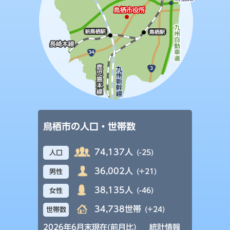
鳥栖市の人口・世帯数
74,137人
(-25)
人口
36,002人
(+21)
男性
38,135人
(-46)
女性
34,738世帯
(+24)
世帯数
2026年6月末現在(前月比)
統計情報