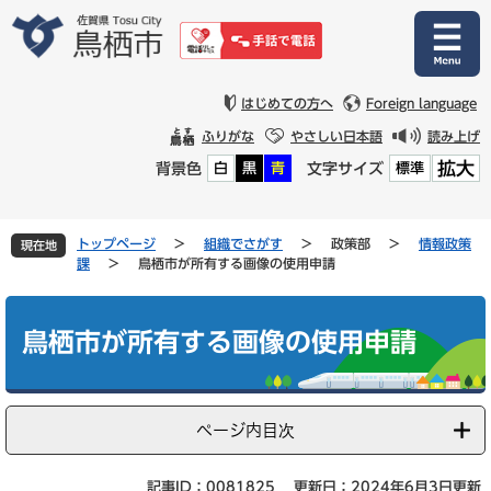
ペ
メ
ー
ニ
ジ
ュ
の
ー
先
を
はじめての方へ
Foreign language
頭
飛
ふりがな
やさしい日本語
読み上げ
で
ば
拡大
背景色
文字サイズ
白
黒
青
標準
す
し
。
て
本
文
トップページ
>
組織でさがす
>
政策部
>
情報政策
現在地
へ
課
>
鳥栖市が所有する画像の使用申請
本
文
鳥栖市が所有する画像の使用申請
ページ内目次
記事ID：0081825
更新日：2024年6月3日更新