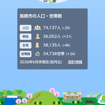
鳥栖市の人口・世帯数
74,137人
(-25)
人口
36,002人
(+21)
男性
38,135人
(-46)
女性
34,738世帯
(+24)
世帯数
2026年6月末現在(前月比)
統計情報