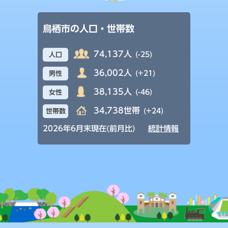
鳥栖市の人口・世帯数
74,137人
(-25)
人口
36,002人
(+21)
男性
38,135人
(-46)
女性
34,738世帯
(+24)
世帯数
2026年6月末現在(前月比)
統計情報