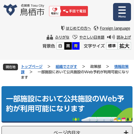
ペ
メ
ー
ニ
ジ
ュ
の
ー
先
を
はじめての方へ
Foreign language
頭
飛
ふりがな
やさしい日本語
読み上げ
で
ば
拡大
背景色
文字サイズ
白
黒
青
標準
す
し
。
て
本
文
トップページ
>
組織でさがす
>
政策部
>
情報政策
現在地
へ
課
>
一部施設において公共施設のWeb予約が利用可能になり
ます
本
文
一部施設において公共施設のWeb予
約が利用可能になります
ページ内目次