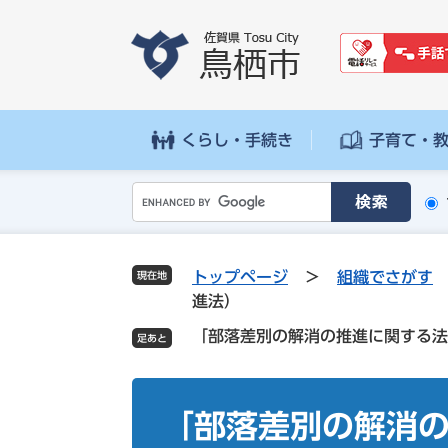
ペ
メ
ー
ニ
ジ
ュ
の
ー
先
を
頭
飛
くらし・手続き
子育て・
で
ば
す
し
G
。
て
o
本
o
文
g
へ
トップページ
>
組織でさがす
現在地
l
進法）
e
「部落差別の解消の推進に関する法
カ
ス
タ
本
ム
文
「部落差別の解消
検