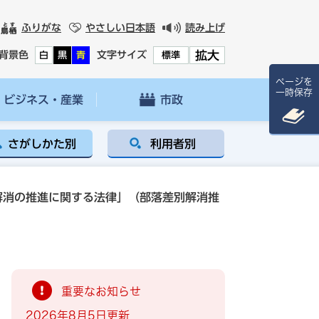
ふりがな
やさしい日本語
読み上げ
拡大
背景色
文字サイズ
白
黒
青
標準
ページを
一時保存
ビジネス・産業
市政
さがしかた別
利用者別
解消の推進に関する法律」（部落差別解消推
重要なお知らせ
2026年8月5日更新