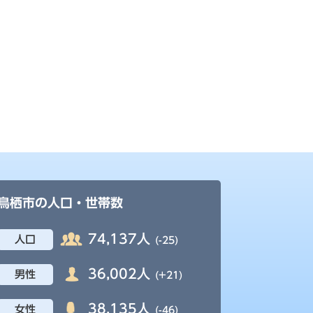
鳥栖市の人口・世帯数
74,137人
人口
(-25)
36,002人
男性
(+21)
38,135人
女性
(-46)