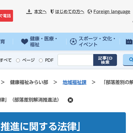
本文へ
はじめての方へ
Foreign language
健康・医療・
スポーツ・文化・
教育
福祉
イベント
すべて
ページ
PDF
>
健康福祉みらい部
>
地域福祉課
>
「部落差別の
律」（部落差別解消推進法）
の推進に関する法律」