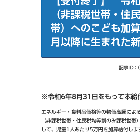
【受付終了】 令和
索
（非課税世帯・住
帯）へのこども加算
月以降に生まれた
記事ID：0
※令和6年8月31日をもって本
エネルギー・食料品価格等の物価高騰によ
（非課税世帯・住民税均等割のみ課税世帯）
して、児童1人あたり5万円を加算給付しま