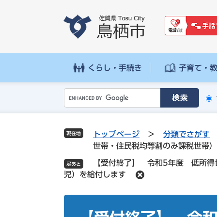
ペ
メ
ー
ニ
ジ
ュ
の
ー
先
を
頭
飛
くらし・手続き
子育て・
で
ば
す
し
G
。
て
o
本
o
文
g
へ
トップページ
>
分類でさがす
現在地
l
世帯・住民税均等割のみ課税世帯）
e
【受付終了】 令和5年度 低所得
カ
児）を給付します
ス
タ
ム
本
検
文