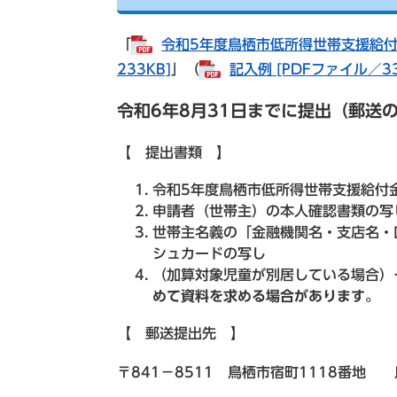
「
令和5年度鳥栖市低所得世帯支援給付
233KB]
」（
記入例 [PDFファイル／33
令和6年8月31日までに提出（郵送
【 提出書類 】
令和5年度鳥栖市低所得世帯支援給付
申請者（世帯主）の本人確認書類の写
世帯主名義の「金融機関名・支店名・
シュカードの写し
（加算対象児童が別居している場合）
めて資料を求める場合があります。
【 郵送提出先 】
〒841－8511 鳥栖市宿町1118番地