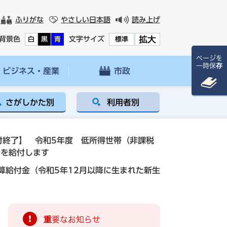
ふりがな
やさしい日本語
読み上げ
拡大
背景色
文字サイズ
白
黒
青
標準
ページを
一時保存
ビジネス・産業
市政
さがしかた別
利用者別
付終了】 令和5年度 低所得世帯（非課税
）を給付します
算給付金（令和5年12月以降に生まれた新生
重要なお知らせ