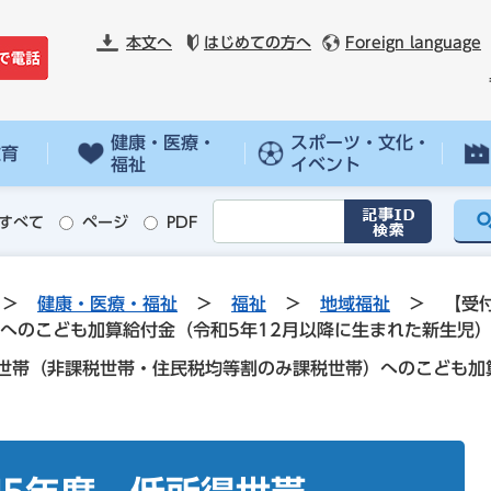
本文へ
はじめての方へ
Foreign language
健康・医療・
スポーツ・文化・
教育
福祉
イベント
すべて
ページ
PDF
>
健康・医療・福祉
>
福祉
>
地域福祉
>
【受
へのこども加算給付金（令和5年12月以降に生まれた新生児
世帯（非課税世帯・住民税均等割のみ課税世帯）へのこども加