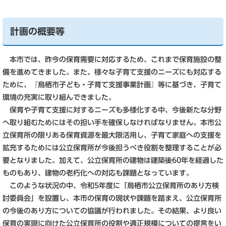
計画の概要等
本市では、昨今の保育需要に対応するため、これまで保育施設の整
備を進めてきました。また、様々な子育て支援のニーズにも対応する
ために、『鳥栖市子ども・子育て支援事業計画』等に基づき、子育て
環境の充実に取り組んできました。
保育や子育て支援に対するニーズも多様化する中、今後新たな分野
へ取り組むためにはその担い手を確保しなければなりません。本市公
立保育所の限りある保育資源を最大限活用し、子育て家庭への支援を
拡充するためには公立保育所が今後担うべき役割を整理することが必
要となりました。加えて、公立保育所の建物は建築後60年を経過した
ものもあり、建物の老朽化への対応も課題となっています。
このような状況の中、令和5年度に「鳥栖市公立保育所のあり方検
討委員会」を設置し、本市の保育の現状や課題を踏まえ、公立保育所
の今後のあり方についての協議が行われました。その結果、より良い
保育の実現に向けた公立保育所の役割や適正規模についての提言をい