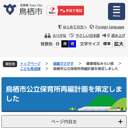
ペ
メ
ー
ニ
ジ
ュ
の
ー
先
を
はじめての方へ
Foreign language
頭
飛
ふりがな
やさしい日本語
読み上げ
で
ば
拡大
背景色
文字サイズ
白
黒
青
標準
す
し
。
て
本
文
トップページ
>
組織でさがす
>
健康福祉みらい部
>
現在地
へ
こども育成課
>
鳥栖市公立保育所再編計画を策定しました
本
文
鳥栖市公立保育所再編計画を策定しま
した
ページ内目次