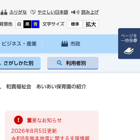
ふりがな
やさしい日本語
読み上げ
拡大
背景色
文字サイズ
白
黒
青
標準
ページを
一時保存
ビジネス・産業
市政
さがしかた別
利用者別
人 和貴福祉会 あいあい保育園の紹介
重要なお知らせ
2026年8月5日更新
令和8年熊本地震に関する支援情報