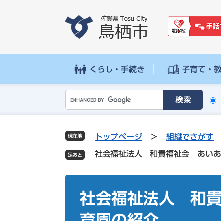
ペ
メ
ー
ニ
ジ
ュ
の
ー
先
を
頭
飛
くらし・手続き
子育て・
で
ば
す
し
G
。
て
o
本
o
文
g
へ
トップページ
>
組織でさがす
現在地
l
社会福祉法人 和貴福祉会 あいあ
e
カ
ス
本
タ
文
社会福祉法人 和
ム
検
育園の紹介