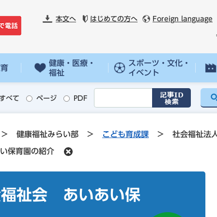
本文へ
はじめての方へ
Foreign language
健康・医療・
スポーツ・文化・
教育
福祉
イベント
すべて
ページ
PDF
>
健康福祉みらい部
>
こども育成課
>
社会福祉法
い保育園の紹介
貴福祉会 あいあい保