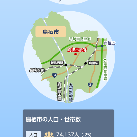
鳥栖市の人口・世帯数
74,137人
(-25)
人口