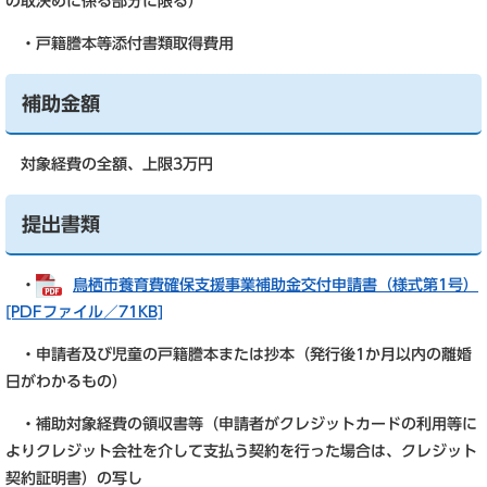
の取決めに係る部分に限る）
・戸籍謄本等添付書類取得費用
補助金額
対象経費の全額、上限3万円
提出書類
・
鳥栖市養育費確保支援事業補助金交付申請書（様式第1号）
[PDFファイル／71KB]
・申請者及び児童の戸籍謄本または抄本（発行後1か月以内の離婚
日がわかるもの）
・補助対象経費の領収書等（申請者がクレジットカードの利用等に
よりクレジット会社を介して支払う契約を行った場合は、クレジット
契約証明書）の写し