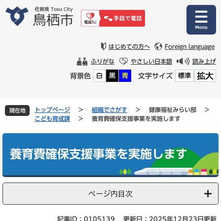
ペ
メ
ー
ニ
ジ
ュ
の
ー
先
を
はじめての方へ
Foreign language
頭
飛
ふりがな
やさしい日本語
読み上げ
で
ば
拡大
背景色
文字サイズ
白
黒
青
標準
す
し
。
て
本
文
トップページ
>
組織でさがす
>
健康福祉みらい部
>
現在地
へ
こども育成課
>
養育費確保支援事業を実施します
本
文
養育費確保支援事業を実施します
ページ内目次
記事ID：0105139
更新日：2025年12月23日更新