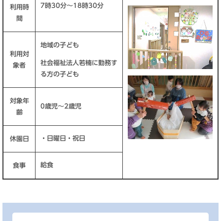
7時30分～18時30分
利用時
間
地域の子ども
利用対
社会福祉法人若楠に勤務す
象者
る方の子ども
対象年
0歳児～2歳児
齢
・日曜日・祝日
休園日
給食
食事