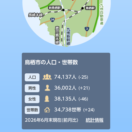
鳥栖市の人口・世帯数
74,137人
(-25)
人口
36,002人
(+21)
男性
38,135人
(-46)
女性
34,738世帯
(+24)
世帯数
2026年6月末現在(前月比)
統計情報