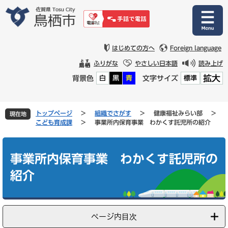
ペ
メ
ー
ニ
ジ
ュ
の
ー
先
を
はじめての方へ
Foreign language
頭
飛
ふりがな
やさしい日本語
読み上げ
で
ば
拡大
背景色
文字サイズ
白
黒
青
標準
す
し
。
て
本
文
トップページ
>
組織でさがす
>
健康福祉みらい部
>
現在地
へ
こども育成課
>
事業所内保育事業 わかくす託児所の紹介
本
文
事業所内保育事業 わかくす託児所の
紹介
ページ内目次