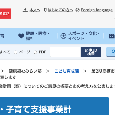
本文へ
はじめての方へ
Foreign language
健康・医療・
スポーツ・文化・
教育
福祉
イベント
すべて
ページ
PDF
>
健康福祉みらい部
>
こども育成課
>
第2期鳥栖
表します
業計画（案）についてのご意見の概要と市の考え方を公表しま
・子育て支援事業計