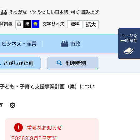
ふりがな
やさしい日本語
読み上げ
拡大
背景色
文字サイズ
白
黒
青
標準
ページを
一時保存
ビジネス・産業
市政
さがしかた別
利用者別
市子ども・子育て支援事業計画（案）につい
す
重要なお知らせ
2026年8月5日更新