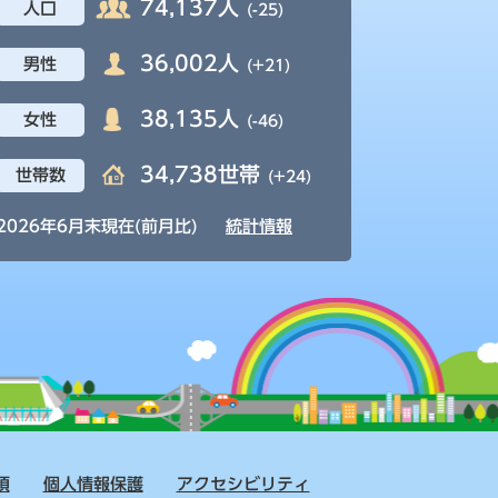
74,137人
人口
(-25)
36,002人
男性
(+21)
38,135人
女性
(-46)
34,738世帯
世帯数
(+24)
2026年6月末現在(前月比)
統計情報
項
個人情報保護
アクセシビリティ