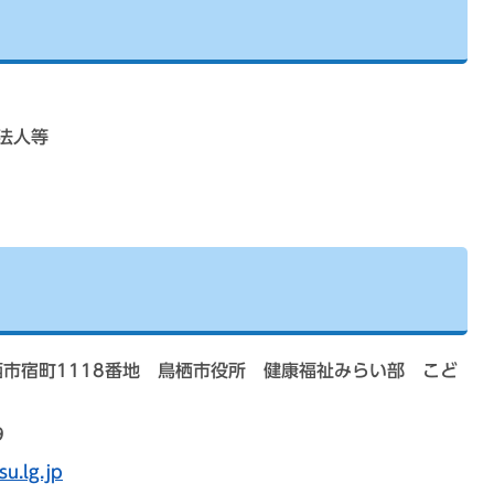
法人等
鳥栖市宿町1118番地 鳥栖市役所 健康福祉みらい部 こど
9
u.lg.jp