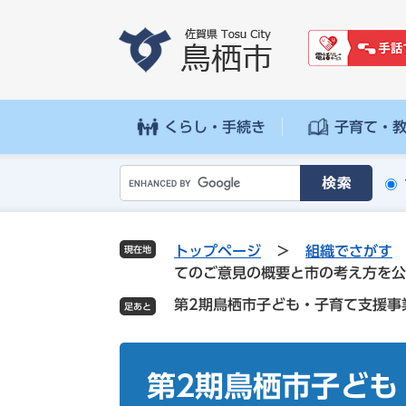
ペ
メ
ー
ニ
ジ
ュ
の
ー
先
を
頭
飛
くらし・手続き
子育て・
で
ば
す
し
G
。
て
o
本
o
文
g
へ
トップページ
>
組織でさがす
現在地
l
てのご意見の概要と市の考え方を公
e
第2期鳥栖市子ども・子育て支援事
カ
ス
タ
本
ム
文
第2期鳥栖市子ども
検