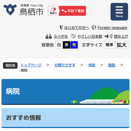
ペ
メ
ー
ニ
ジ
ュ
の
ー
先
を
はじめての方へ
Foreign language
頭
飛
ふりがな
やさしい日本語
読み上げ
で
ば
拡大
背景色
文字サイズ
白
黒
青
標準
す
し
。
て
本
文
トップページ
>
分類でさがす
>
市政
>
施設
>
現在地
へ
病院
本
文
病院
おすすめ情報