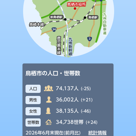
鳥栖市の人口・世帯数
74,137人
(-25)
人口
36,002人
(+21)
男性
38,135人
(-46)
女性
34,738世帯
(+24)
世帯数
2026年6月末現在(前月比)
統計情報