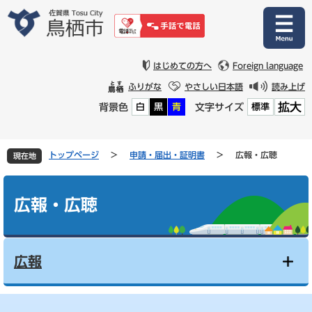
ペ
メ
ー
ニ
ジ
ュ
の
ー
先
を
はじめての方へ
Foreign language
頭
飛
ふりがな
やさしい日本語
読み上げ
で
ば
拡大
背景色
文字サイズ
白
黒
青
標準
す
し
。
て
本
文
トップページ
>
申請・届出・証明書
>
広報・広聴
現在地
へ
本
文
広報・広聴
広報