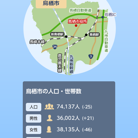
鳥栖市の人口・世帯数
74,137人
(-25)
人口
36,002人
(+21)
男性
38,135人
(-46)
女性