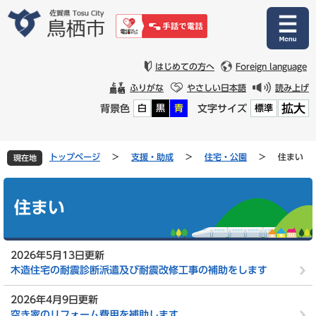
ペ
メ
ー
ニ
ジ
ュ
の
ー
先
を
はじめての方へ
Foreign language
頭
飛
ふりがな
やさしい日本語
読み上げ
で
ば
拡大
背景色
文字サイズ
白
黒
青
標準
す
し
。
て
本
文
トップページ
>
支援・助成
>
住宅・公園
>
住まい
現在地
へ
本
文
住まい
2026年5月13日更新
木造住宅の耐震診断派遣及び耐震改修工事の補助をします
2026年4月9日更新
空き家のリフォーム費用を補助します