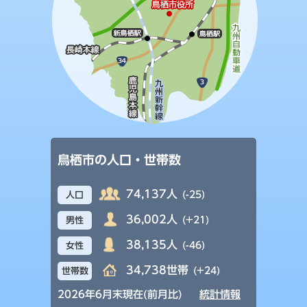
鳥栖市の人口・世帯数
74,137人
(-25)
人口
36,002人
(+21)
男性
38,135人
(-46)
女性
34,738世帯
(+24)
世帯数
2026年6月末現在(前月比)
統計情報