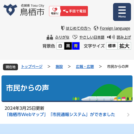
ペ
メ
ー
ニ
ジ
ュ
の
ー
先
を
はじめての方へ
Foreign language
頭
飛
ふりがな
やさしい日本語
読み上げ
で
ば
拡大
背景色
文字サイズ
白
黒
青
標準
す
し
。
て
本
文
トップページ
>
施設
>
広報・広聴
>
市民からの声
現在地
へ
本
文
市民からの声
2024年3月25日更新
「鳥栖市Webマップ」「市民通報システム」ができました