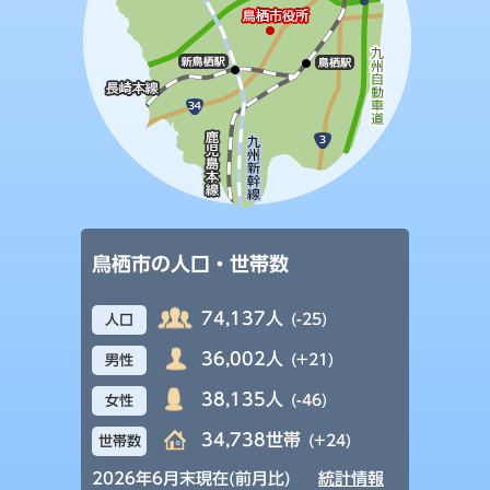
鳥栖市の人口・世帯数
74,137人
(-25)
人口
36,002人
(+21)
男性
38,135人
(-46)
女性
34,738世帯
(+24)
世帯数
2026年6月末現在(前月比)
統計情報