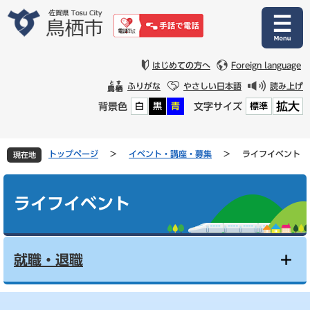
ペ
メ
ー
ニ
ジ
ュ
の
ー
先
を
はじめての方へ
Foreign language
頭
飛
ふりがな
やさしい日本語
読み上げ
で
ば
拡大
背景色
文字サイズ
白
黒
青
標準
す
し
。
て
本
文
トップページ
>
イベント・講座・募集
>
ライフイベント
現在地
へ
本
文
ライフイベント
就職・退職