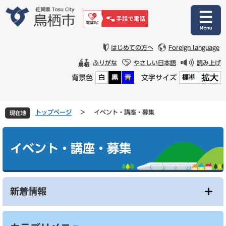
ペ
メ
ー
ニ
ジ
ュ
の
ー
先
を
はじめての方へ
Foreign language
頭
飛
ふりがな
やさしい日本語
読み上げ
で
ば
拡大
背景色
文字サイズ
白
黒
青
標準
す
し
。
て
本
文
トップページ
>
イベント・講座・募集
現在地
へ
本
文
イベント・講座・募集
新着情報