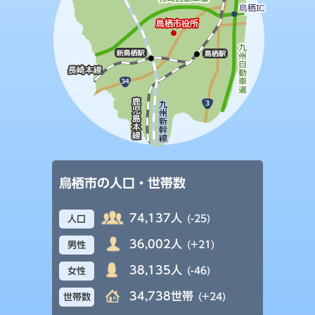
鳥栖市の人口・世帯数
74,137人
(-25)
人口
36,002人
(+21)
男性
38,135人
(-46)
女性
34,738世帯
(+24)
世帯数