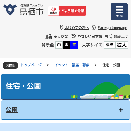
ペ
メ
ー
ニ
ジ
ュ
の
ー
先
を
はじめての方へ
Foreign language
頭
飛
ふりがな
やさしい日本語
読み上げ
で
ば
拡大
背景色
文字サイズ
白
黒
青
標準
す
し
。
て
本
文
トップページ
>
イベント・講座・募集
>
住宅・公園
現在地
へ
本
文
住宅・公園
公園