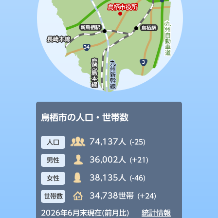
鳥栖市の人口・世帯数
74,137人
(-25)
人口
36,002人
(+21)
男性
38,135人
(-46)
女性
34,738世帯
(+24)
世帯数
2026年6月末現在(前月比)
統計情報