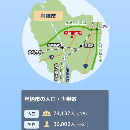
鳥栖市の人口・世帯数
74,137人
(-25)
人口
36,002人
(+21)
男性