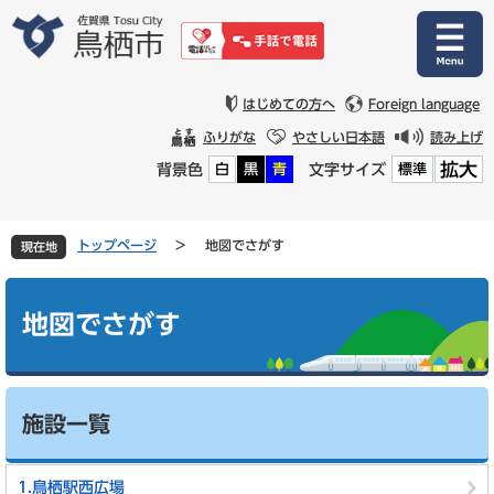
ペ
メ
ー
ニ
ジ
ュ
の
ー
先
を
はじめての方へ
Foreign language
頭
飛
ふりがな
やさしい日本語
読み上げ
で
ば
拡大
背景色
文字サイズ
白
黒
青
標準
す
し
。
て
本
文
トップページ
>
地図でさがす
現在地
へ
本
文
地図でさがす
施設一覧
1.鳥栖駅西広場